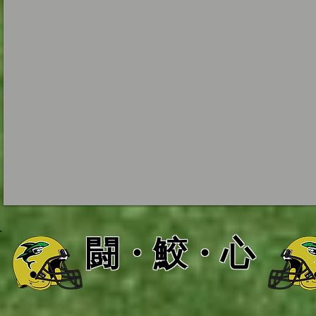
闘・鮫・心