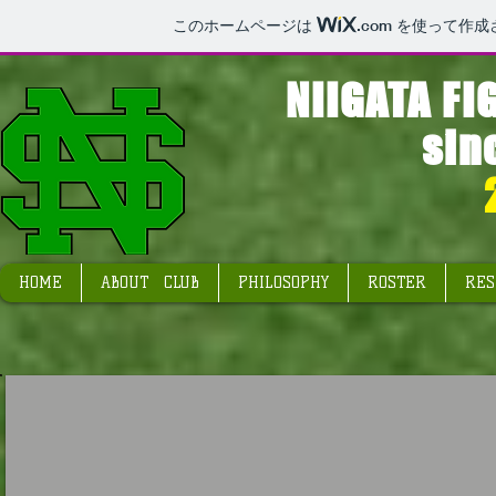
このホームページは
.com
を使って作成
NIIGATA F
sinc
HOME
ABOUT CLUB
PHILOSOPHY
ROSTER
RES